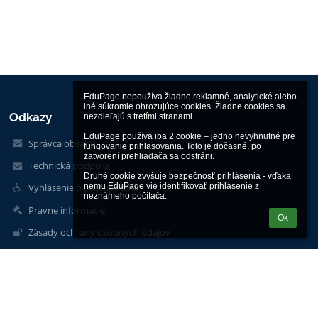
EduPage nepoužíva žiadne reklamné, analytické alebo 
iné súkromie ohrozujúce cookies. Žiadne cookies sa 
Odkazy
nezdieľajú s tretími stranami.

EduPage používa iba 2 cookie – jedno nevyhnutné pre 
Správca obsahu
fungovanie prihlasovania. Toto je dočasné, po 
zatvorení prehliadača sa odstráni.

Technická podpora
Druhé cookie zvyšuje bezpečnosť prihlásenia - vďaka 
nemu EduPage vie identifikovať prihlásenie z 
Vyhlásenie o prístupnosti
neznámeho počítača.
Právne informácie
Ok
Zásady ochrany osobných údajov
Údaje o prevádzkovateľovi
Mapa stránok
O škole