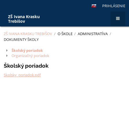
PRIHLÁSENIE
ZŠ Ivana Krasku
Trebišov
ZŠ IVANA KRASKU TREBIŠOV
/
O ŠKOLE
/
ADMINISTRATÍVA
/
DOKUMENTY ŠKOLY
Dokumenty
Školský poriadok
Organizačný poriadok
školy
Školský poriadok
Skolsky_poriadok.pdf