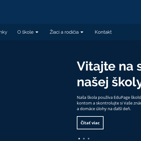
nky
O škole
Žiaci a rodičia
Kontakt
Vitajte na
našej škol
Naša škola používa EduPage škols
kontom a skontrolujte si Vaše zná
a domáce úlohy na ďalší deň.
Čítať viac