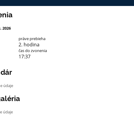
enia
8. 2026
práve prebieha
2. hodina
čas do zvonenia
17:36
ndár
ne údaje
aléria
ne údaje