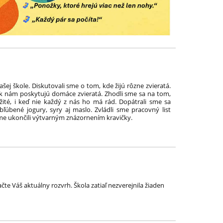
šej škole. Diskutovali sme o tom, kde žijú rôzne zvieratá.
ok nám poskytujú domáce zvieratá. Zhodli sme sa na tom,
žité, i keď nie každý z nás ho má rád. Dopátrali sme sa
ľúbené jogury, syry aj maslo. Zvládli sme pracovný list
sme ukončili výtvarným znázornením kravičky.
lačte Váš aktuálny rozvrh. Škola zatiaľ nezverejnila žiaden