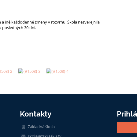
ie a iné každodenné zmeny v rozvrhu. Škola nezverejnila
a posledných 30 dní.
Kontakty
Prihl
Základná škola
skola@zskrasku.tv