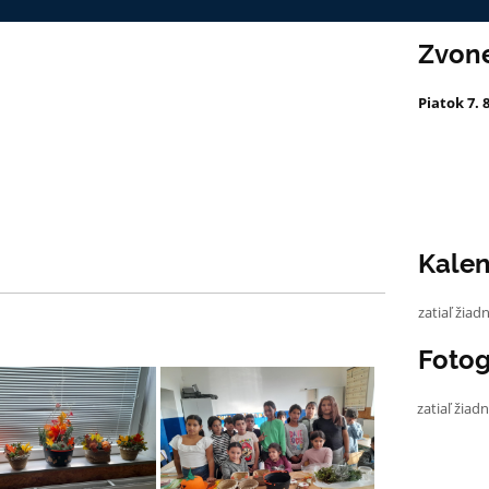
Zvon
Piatok 7. 
Kale
zatiaľ žiad
Fotog
zatiaľ žiad