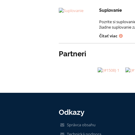
Suplovanie
Pozrite si suplovan
žiadne suplovanie z
Čítať viac
Partneri
Odkazy
Správca obsahu
Technická podpora