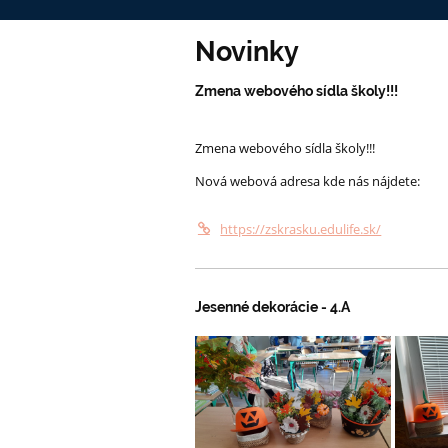
Novinky
Zmena webového sídla školy!!!
Zmena webového sídla školy!!!
Nová webová adresa kde nás nájdete:
https://zskrasku.edulife.sk/
Jesenné dekorácie - 4.A