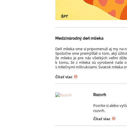
Medzinárodný deň mlieka
Deň mlieka sme si pripomenuli aj my na na
Spoločne sme premýšľali o tom, aký úžit
že mlieko je pre nás všetkých veľmi dôle
k tomu, že z mlieka sú vyrobené naše ob
s mliečnymi inštrukciami. Sviatok mlieka 
Čítať viac
Rozvrh
Pozrite si alebo vyt
rozvrh.
Čítať viac